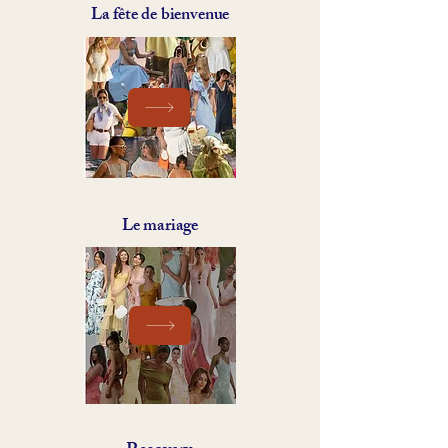
La fête de bienvenue
Le mariage